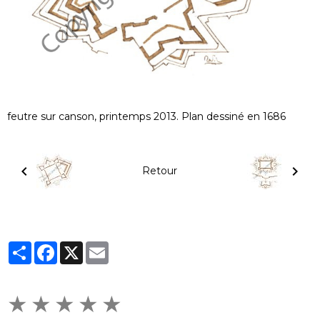
feutre sur canson, printemps 2013. Plan dessiné en 1686
Retour
Partager
Facebook
X
Email
★
★
★
★
★