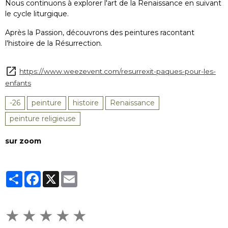
Nous continuons à explorer l'art de la Renaissance en suivant
le cycle liturgique.
Après la Passion, découvrons des peintures racontant
l'histoire de la Résurrection.
https://www.weezevent.com/resurrexit-paques-pour-les-
enfants
-26
peinture
histoire
Renaissance
peinture religieuse
sur zoom
Partager
Facebook
X
Email
★
★
★
★
★