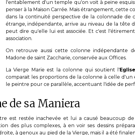
l'entablement d'un temple qu'on voit à peine esquiss
penser à la Maison Carrée. Mais étrangement, cette c
dans la continuité perspective de la colonnade de c
étrange, indépendante, arrive au niveau de la tête d
peut dire qu'elle lui est associée. Et c'est l'étireme
association.
On retrouve aussi cette colonne indépendante de 
Madone de saint Zaccharie, conservée aux Offices.
La Vierge Marie est la colonne qui soutient l'
Eglis
comparait les proportions de la colonne à celle d'un 
le peintre pour ce parallèle, accentuant l'idée de per
e de sa Maniera
tre est restée inachevée et lui a causé beaucoup de
on des plus complexes, à en voir ses dessins prépar
droite, à genoux au pied de la Vierge, mais il a été fina