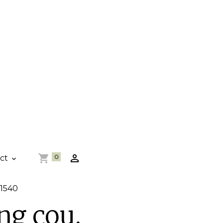
0
act
-1540
ng cou,