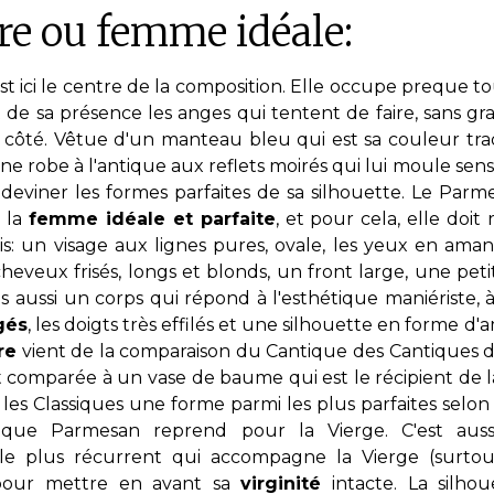
e ou femme idéale:
st ici le centre de la composition. Elle occupe preque to
t de sa présence les anges qui tentent de faire, sans gr
e côté. Vêtue d'un manteau bleu qui est sa couleur trad
une robe à l'antique aux reflets moirés qui lui moule se
t deviner les formes parfaites de sa silhouette. Le Parme
 la
femme idéale et parfaite
, et pour cela, elle doit
cis: un visage aux lignes pures, ovale, les yeux en ama
s cheveux frisés, longs et blonds, un front large, une pet
s aussi un corps qui répond à l'esthétique maniériste, à
gés
, les doigts très effilés et une silhouette en forme d
re
vient de la comparaison du Cantique des Cantiques 
t comparée à un vase de baume qui est le récipient de l
 les Classiques une forme parmi les plus parfaites selon 
 que Parmesan reprend pour la Vierge. C'est auss
le plus récurrent qui accompagne la Vierge (surtou
 pour mettre en avant sa
virginité
intacte. La silhou