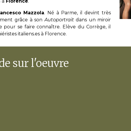
s
à
Florence
.
rancesco Mazzola
. Né à Parme, il devint très
mment grâce à son
Autoportrait
dans un miroir
e pour se faire connaître. Elève du Corrège, il
iéristes italiens.es à Florence.
de sur l'oeuvre