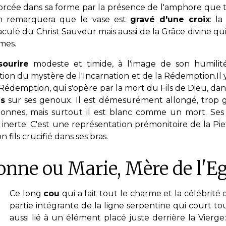
rcée dans sa forme par la présence de l'amphore que t
On remarquera que le vase est
gravé d'une croix
: la
ulé du Christ Sauveur mais aussi de la Grâce divine qu
mes.
sourire
modeste et timide, à l'image de son humilit
ion du mystère de l'Incarnation et de la Rédemption.Il y
 Rédemption, qui s'opère par la mort du Fils de Dieu, dans
us
sur ses genoux. Il est démesurément allongé, trop 
onnes, mais surtout il est blanc comme un mort. Ses
 inerte. C'est une représentation prémonitoire de la Pie
n fils crucifié dans ses bras.
onne ou Marie, Mère de l'Eg
Ce long
cou
qui a fait tout le charme et la célébrité d
partie intégrante de la ligne serpentine qui court tou
aussi lié à un élément placé juste derrière la Vierge