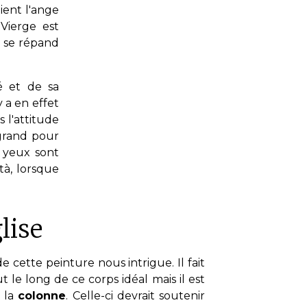
ient l'ange
 Vierge est
i se répand
é et de sa
 a en effet
 l'attitude
grand pour
 yeux sont
tà, lorsque
lise
e cette peinture nous intrigue. Il fait
t le long de ce corps idéal mais il est
: la
colonne
. Celle-ci devrait soutenir