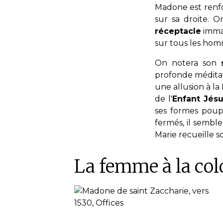
Madone est renfo
sur sa droite. 
réceptacle
immac
sur tous les hom
On notera son
profonde méditat
une allusion à la
de l'
Enfant Jés
ses formes poup
fermés, il semble
Marie recueille so
La femme à la col