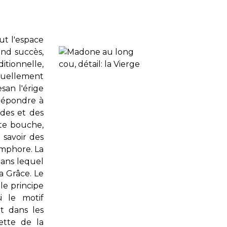
ut l'espace
and succès,
itionnelle,
nsuellement
san l'érige
 répondre à
ndes et des
ite bouche,
 savoir des
'amphore. La
dans lequel
a Grâce. Le
le principe
i le motif
t dans les
ette de la