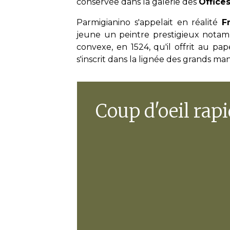
conservée dans la galerie des
Office
Parmigianino s'appelait en réalité
F
jeune un peintre prestigieux nota
convexe, en 1524, qu'il offrit au pap
s'inscrit dans la lignée des grands man
Coup d'oeil rapi